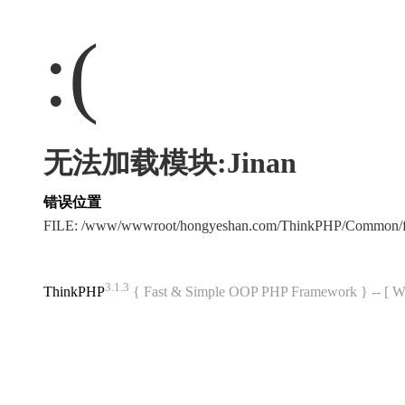
:(
无法加载模块:Jinan
错误位置
FILE: /www/wwwroot/hongyeshan.com/ThinkPHP/Common/f
3.1.3
ThinkPHP
{ Fast & Simple OOP PHP Framework } -- 