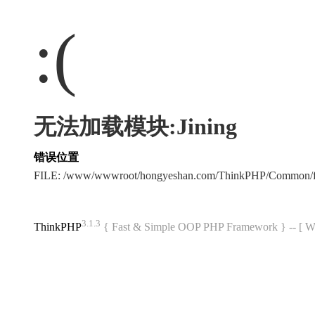
:(
无法加载模块:Jining
错误位置
FILE: /www/wwwroot/hongyeshan.com/ThinkPHP/Common/f
3.1.3
ThinkPHP
{ Fast & Simple OOP PHP Framework } -- 