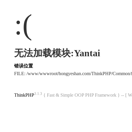
:(
无法加载模块:Yantai
错误位置
FILE: /www/wwwroot/hongyeshan.com/ThinkPHP/Common/f
3.1.3
ThinkPHP
{ Fast & Simple OOP PHP Framework } -- 